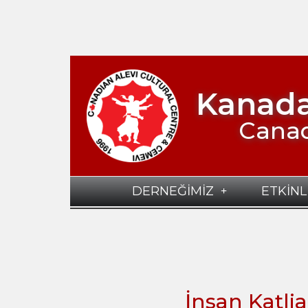
Kanada
Canad
DERNEĞİMİZ
ETKİNL
İnsan Katl