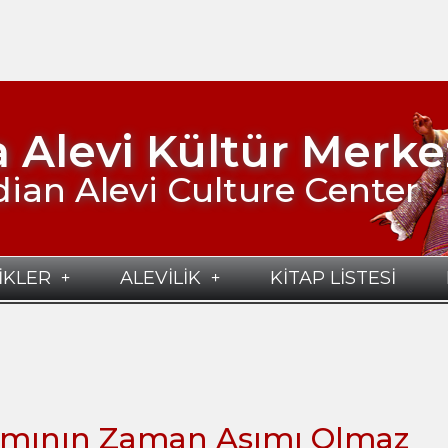
 Alevi Kültür Merke
ian Alevi Culture Center
İKLER
ALEVİLİK
KİTAP LİSTESİ
iamının Zaman Aşımı Olmaz