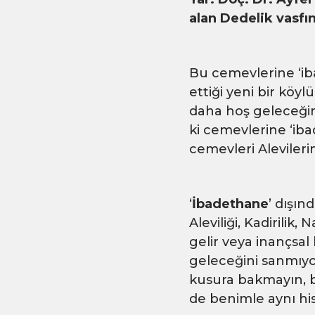
alan Dedelik vasfını
Bu cemevlerine ‘i
ettiği yeni bir köyl
daha hoş geleceğini
ki cemevlerine ‘ib
cemevleri Alevileri
‘
İbadethane
’ dışın
Aleviliği, Kadirilik
gelir veya inançsal
geleceğini sanmıyor
kusura bakmayın, bi
de benimle aynı his