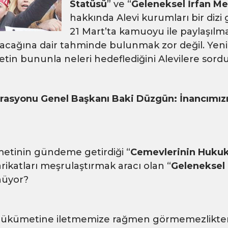
Statüsü
” ve “
Geleneksel İrfan Me
hakkında Alevi kurumları bir dizi
21 Mart’ta kamuoyu ile paylaşılm
kacağına dair tahminde bulunmak zor değil. Yeni
tin bununla neleri hedeflediğini Alevilere sordu
erasyonu Genel Başkanı Baki Düzgün: İnancımız
etinin gündeme getirdiği “
Cemevlerinin Hukuk
rikatları meşrulaştırmak aracı olan “
Geleneksel 
nüyor?
 hükümetine iletmemize rağmen görmemezlikten 