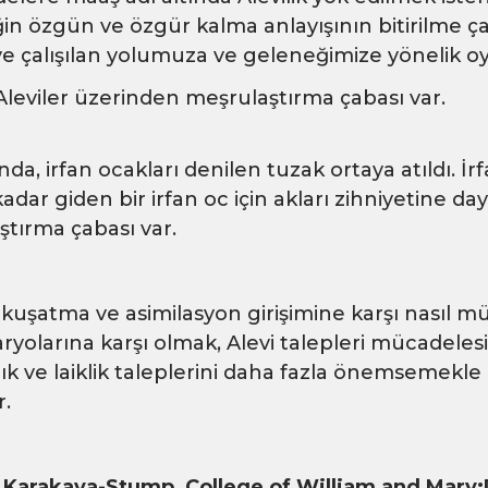
iğin özgün ve özgür kalma anlayışının bitirilme çal
ye çalışılan yolumuza ve geleneğimize yönelik oy
Aleviler üzerinden meşrulaştırma çabası var.
tında, irfan ocakları denilen tuzak ortaya atıldı. İ
dar giden bir irfan oc için akları zihniyetine daya
tırma çabası var.
ci kuşatma ve asimilasyon girişimine karşı nasıl 
aryolarına karşı olmak, Alevi talepleri mücadele
ık ve laiklik taleplerini daha fazla önemsemekl
.
r Karakaya-Stump, College of William and Mary