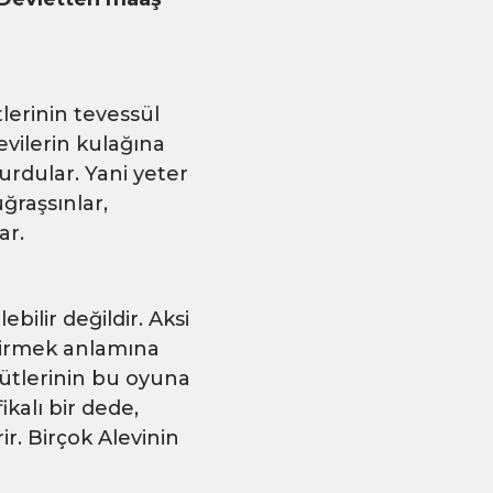
erinin tevessül
levilerin kulağına
urdular. Yani yeter
ğraşsınlar,
ar.
ebilir değildir. Aksi
indirmek anlamına
gütlerinin bu oyuna
kalı bir dede,
ir. Birçok Alevinin