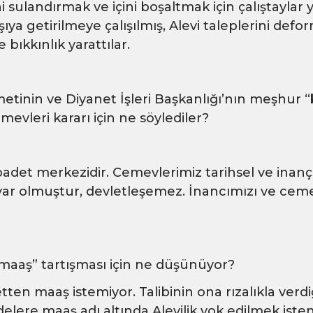
ni sulandırmak ve içini boşaltmak için çalıştaylar y
şıya getirilmeye çalışılmış, Alevi taleplerini def
 bıkkınlık yarattılar.
etinin ve Diyanet İşleri Başkanlığı’nın meşhur “
emevleri kararı için ne söylediler?
badet merkezidir. Cemevlerimiz tarihsel ve inanç
 var olmuştur, devletleşemez. İnancımızı ve ceme
 maaş” tartışması için ne düşünüyor?
etten maaş istemiyor. Talibinin ona rızalıkla ver
elere maaş adı altında Alevilik yok edilmek isten