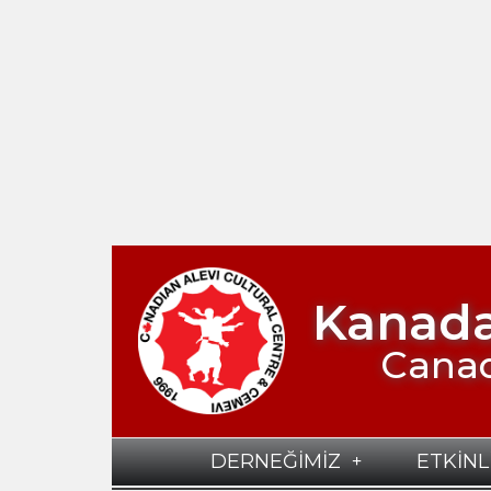
Kanada
Canad
DERNEĞİMİZ
ETKİNL