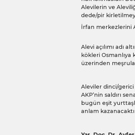
Alevilerin ve Alevil
dede/pir kirletilme
İrfan merkezlerini 
Alevi açılımı adı al
kökleri Osmanlıya ka
üzerinden meşrulaş
Aleviler dinci/geri
AKP’nin saldırı sen
bugün eşit yurttaşl
anlam kazanacaktır
Yar. Doç. Dr. Ayfe