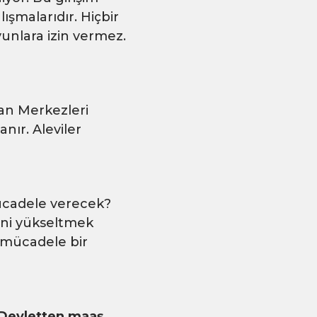
ışmalarıdır. Hiçbir
unlara izin vermez.
rfan Merkezleri
nır. Aleviler
mücadele verecek?
sini yükseltmek
e mücadele bir
:Devletten maaş