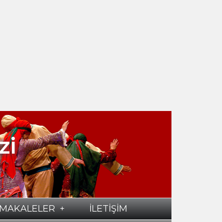
zi
MAKALELER
İLETİŞİM