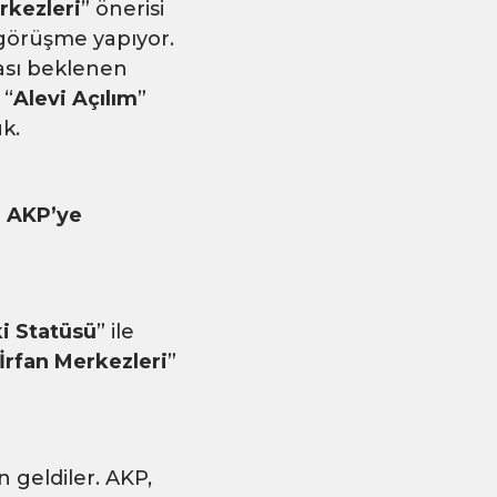
rkezleri
” önerisi
 görüşme yapıyor.
ası beklenen
 “
Alevi Açılım
”
k.
ı AKP’ye
i Statüsü
” ile
İrfan Merkezleri
”
geldiler. AKP,