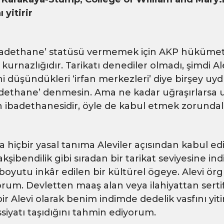
 yitirir
badethane’ statüsü vermemek için AKP hükümetl
ü kurnazlığıdır. Tarikatı denediler olmadı, şimdi A
 düşündükleri ‘irfan merkezleri’ diye birşey uyd
adethane’ denmesin. Ama ne kadar uğraşırlarsa u
n ibadethanesidir, öyle de kabul etmek zorundal
da hiçbir yasal tanıma Aleviler açısından kabul edil
, Nakşibendilik gibi sıradan bir tarikat seviyesine 
 boyutu inkâr edilen bir kültürel ögeye. Alevi ör
um. Devletten maaş alan veya ilahiyattan sertifi
r Alevi olarak benim indimde dedelik vasfını yitir
siyatı taşıdığını tahmin ediyorum.