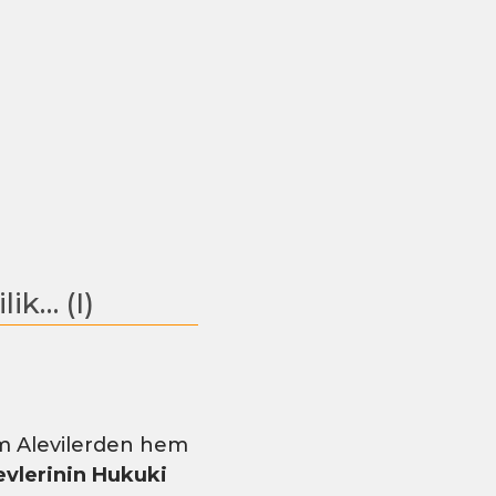
ik… (I)
m Alevilerden hem
vlerinin Hukuki