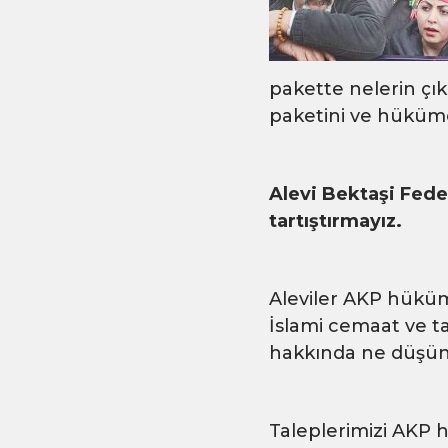
pakette nelerin çı
paketini ve hüküme
Alevi Bektaşi Fed
tartıştırmayız.
Aleviler AKP hüküm
İslami cemaat ve ta
hakkında ne düşü
Taleplerimizi AKP