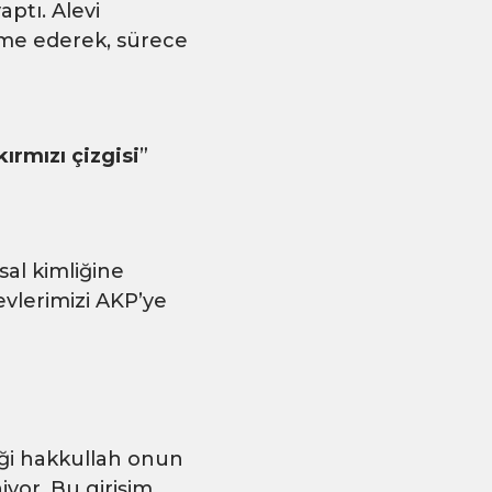
aptı. Alevi
orme ederek, sürece
kırmızı çizgisi
”
sal kimliğine
vlerimizi AKP’ye
diği hakkullah onun
iyor. Bu girişim