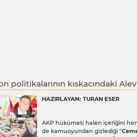
n politikalarının kıskacındaki Alevil
HAZIRLAYAN: TURAN ESER
AKP hükümeti halen içeriğini he
de kamuoyundan gizlediği “
Ceme