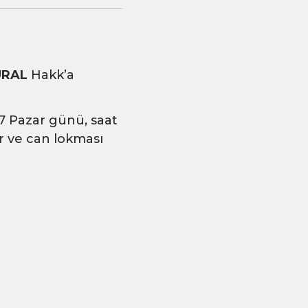
URAL
Hakk’a
 Pazar günü, saat
er ve can lokması