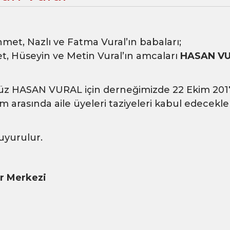
met, Nazlı ve Fatma Vural’ın babaları;
t, Hüseyin ve Metin Vural’ın amcaları
HASAN V
z HASAN VURAL için derneğimizde 22 Ekim 2017
 arasında aile üyeleri taziyeleri kabul edecekl
uyurulur.
ür Merkezi