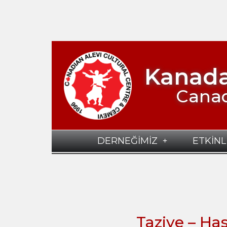
Kanada
Canad
DERNEĞİMİZ
ETKİNL
Taziye – Ha