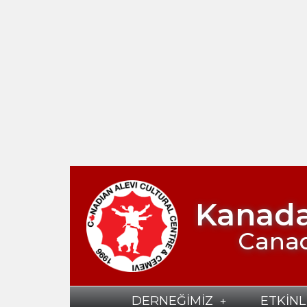
Kanada
Canad
DERNEĞİMİZ
ETKİNL