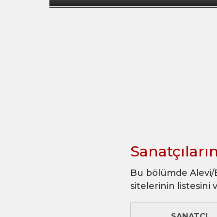
Sanatçıları
Bu bölümde Alevi/B
sitelerinin listesin
SANATÇI