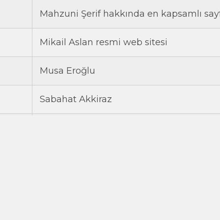
Mahzuni Şerif hakkında en kapsamlı say
Mikail Aslan resmi web sitesi
Musa Eroğlu
Sabahat Akkiraz
Tolga Sağ'ın Resmi İnternet Sitesi
Ulaş Özdemir'in kişisel sayfası
Zafer Gündoğdu
: 22