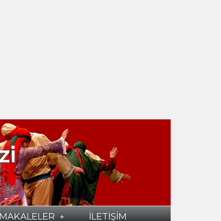
zi
MAKALELER
İLETİŞİM