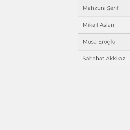
Mahzuni Şerif
Mikail Aslan
Musa Eroğlu
Sabahat Akkiraz
Tolga Sağ
Ulaş Özdemir
Zafer Gündoğdu
Toplam Link Sayısı 