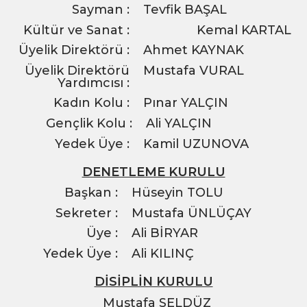
Sayman :
Tevfik BAŞAL
Kültür ve Sanat :
Kemal KARTAL
Üyelik Direktörü :
Ahmet KAYNAK
Üyelik Direktörü
Mustafa VURAL
Yardımcısı :
Kadın Kolu :
Pınar YALÇIN
Gençlik Kolu :
Ali YALÇIN
Yedek Üye :
Kamil UZUNOVA
DENETLEME KURULU
Başkan :
Hüseyin TOLU
Sekreter :
Mustafa ÜNLÜÇAY
Üye :
Ali BİRYAR
Yedek Üye :
Ali KILINÇ
DİSİPLİN KURULU
Mustafa SELDÜZ