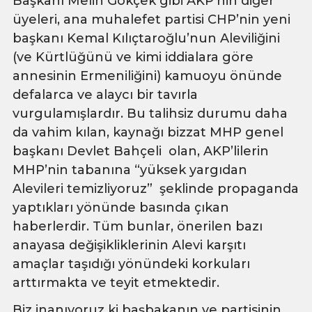
Başkanı Melih Gökçek gibi AKP’nin diğer
üyeleri, ana muhalefet partisi CHP’nin yeni
başkanı Kemal Kılıçtaroğlu’nun Aleviliğini
(ve Kürtlüğünü ve kimi iddialara göre
annesinin Ermeniliğini) kamuoyu önünde
defalarca ve alaycı bir tavırla
vurgulamışlardır. Bu talihsiz durumu daha
da vahim kılan, kaynağı bizzat MHP genel
başkanı Devlet Bahçeli olan, AKP’lilerin
MHP’nin tabanına “yüksek yargıdan
Alevileri temizliyoruz” şeklinde propaganda
yaptıkları yönünde basında çıkan
haberlerdir. Tüm bunlar, önerilen bazı
anayasa değişikliklerinin Alevi karşıtı
amaçlar taşıdığı yönündeki korkuları
arttırmakta ve teyit etmektedir.
Biz inanıyoruz ki başbakanın ve partisinin