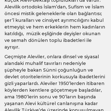
küçük Alevi-Bektaşi toplulukları da vardır.
Alevilik ortodoks İslam’dan, Sufism ve İslam
öncesi mistik geleneklerle olan bağlantısı;
şer’î kuralları ve cinsiyet ayrımcılığını kabul
etmeyişi; ve hem erkeklerin hem kadınların
katıldığı, müzik eşliğinde deyişler okunan
ve semah dönülen toplu ibadetleri ile
ayrışır.
Geçmişte Aleviler, onlara dinsel ve siyasal
alandaki muhalif tavırları nedeniyle
şüpheyle bakan Sünni çoğunluğun ve
devlet otoritelerinin korkusuyla ibadetlerini
gizli yaparlardı. Aleviler 1950’lerden itibaren
köylerden kentlere göçetmeye başladılar,
ama 1980’lerin sonu ve 90’ların başında
yaşanan Alevi kültürel canlanışına kadar
Alevilik Türkiye’de üzerinde konuşulmayan