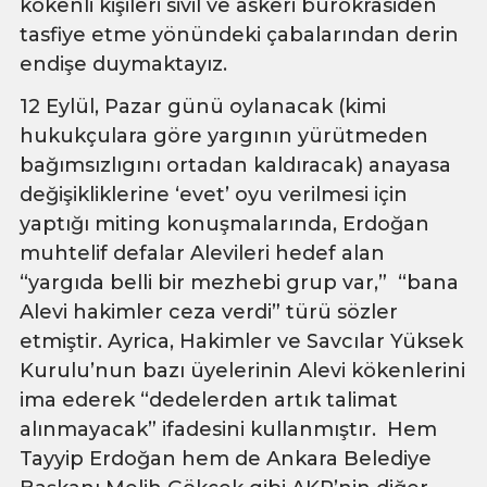
kökenli kişileri sivil ve askeri bürokrasiden
tasfiye etme yönündeki çabalarından derin
endişe duymaktayız.
12 Eylül, Pazar günü oylanacak (kimi
hukukçulara göre yargının yürütmeden
bağımsızlıgını ortadan kaldıracak) anayasa
değişikliklerine ‘evet’ oyu verilmesi için
yaptığı miting konuşmalarında, Erdoğan
muhtelif defalar Alevileri hedef alan
“yargıda belli bir mezhebi grup var,” “bana
Alevi hakimler ceza verdi” türü sözler
etmiştir. Ayrica, Hakimler ve Savcılar Yüksek
Kurulu’nun bazı üyelerinin Alevi kökenlerini
ima ederek “dedelerden artık talimat
alınmayacak” ifadesini kullanmıştır. Hem
Tayyip Erdoğan hem de Ankara Belediye