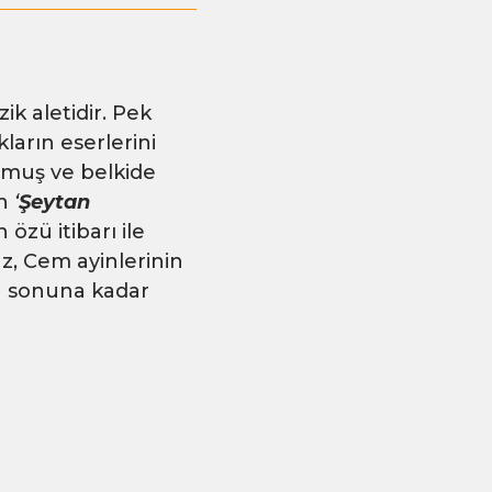
ik aletidir. Pek
kların eserlerini
olmuş ve belkide
an
‘
Şeytan
özü itibarı ile
z, Cem ayinlerinin
n sonuna kadar