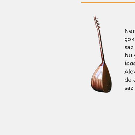
Ner
çok
saz
bu 
İca
Ale
de 
saz 