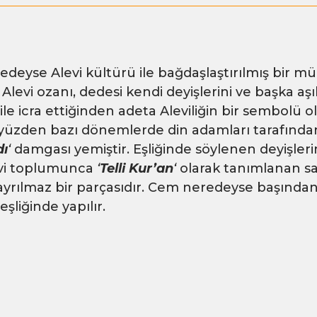
edeyse Alevi kültürü ile bağdaşlaştırılmış bir müz
 Alevi ozanı, dedesi kendi deyişlerini ve başka aşı
 ile icra ettiğinden adeta Aleviliğin bir sembolü 
yüzden bazı dönemlerde din adamları tarafınd
dı
‘
damgası yemiştir. Eşliğinde söylenen deyişlerin 
vi toplumunca
‘
Telli Kur’an
‘
olarak tanımlanan sa
ayrılmaz bir parçasıdır. Cem neredeyse başında
eşliğinde yapılır.